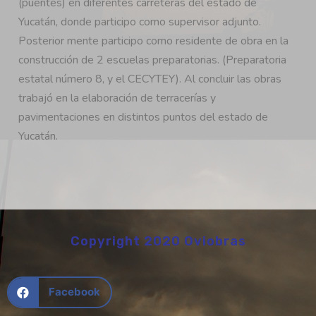
(puentes) en diferentes carreteras del estado de
Yucatán, donde participo como supervisor adjunto.
Posterior mente participo como residente de obra en la
construcción de 2 escuelas preparatorias. (Preparatoria
estatal número 8, y el CECYTEY). Al concluir las obras
trabajó en la elaboración de terracerías y
pavimentaciones en distintos puntos del estado de
Yucatán.
Copyright 2020 Oviobras
Facebook